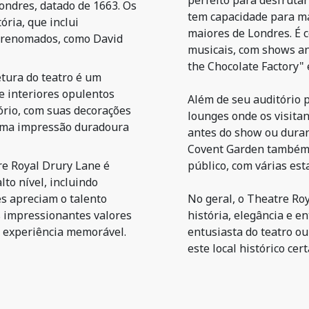
perfeito para desfrutar
Londres, datado de 1663. Os
tem capacidade para ma
ória, que inclui
maiores de Londres. É 
 renomados, como David
musicais, com shows ant
the Chocolate Factory" 
etura do teatro é um
e interiores opulentos
Além de seu auditório p
ório, com suas decorações
lounges onde os visita
 uma impressão duradoura
antes do show ou durant
Covent Garden também o
e Royal Drury Lane é
público, com várias es
to nível, incluindo
es apreciam o talento
No geral, o Theatre Ro
s impressionantes valores
história, elegância e e
 experiência memorável.
entusiasta do teatro o
este local histórico c