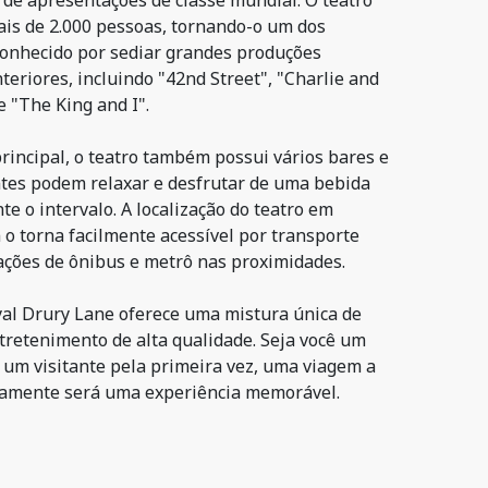
 de apresentações de classe mundial. O teatro
is de 2.000 pessoas, tornando-o um dos
conhecido por sediar grandes produções
eriores, incluindo "42nd Street", "Charlie and
e "The King and I".
rincipal, o teatro também possui vários bares e
ntes podem relaxar e desfrutar de uma bebida
e o intervalo. A localização do teatro em
 torna facilmente acessível por transporte
tações de ônibus e metrô nas proximidades.
yal Drury Lane oferece uma mistura única de
ntretenimento de alta qualidade. Seja você um
u um visitante pela primeira vez, uma viagem a
ertamente será uma experiência memorável.