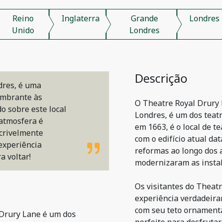
Reino
Inglaterra
Grande
Londres
Unido
Londres
Descrição
dres, é uma
lumbrante às
O Theatre Royal Drury 
o sobre este local
Londres, é um dos teatr
 atmosfera é
em 1663, é o local de t
ncrivelmente
com o edifício atual da
experiência
reformas ao longo dos 
a voltar!
modernizaram as instal
Os visitantes do Thea
experiência verdadeira
com seu teto ornamenta
Drury Lane é um dos