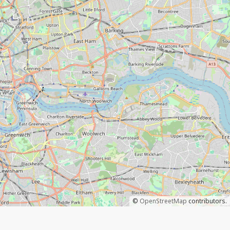
©
OpenStreetMap
contributors.