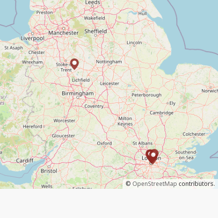
©
OpenStreetMap
contributors.