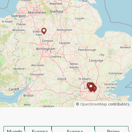
©
OpenStreetMap
contributors.
Mundo
Europa
Europa
Reino