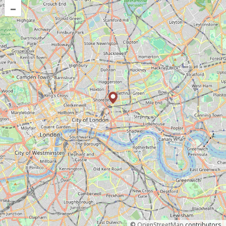
–
©
OpenStreetMap
contributors.