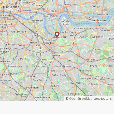
©
OpenStreetMap
contributors.