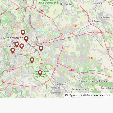
©
OpenStreetMap
contributors.