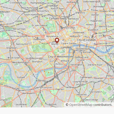
©
OpenStreetMap
contributors.