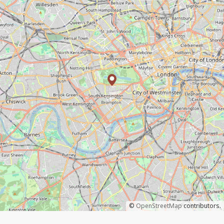
©
OpenStreetMap
contributors.