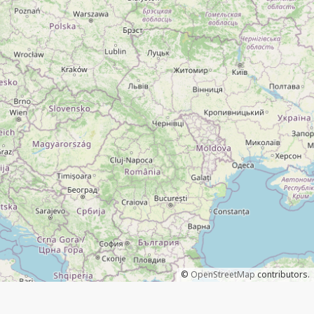
©
OpenStreetMap
contributors.