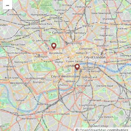
–
©
OpenStreetMap
contributors.