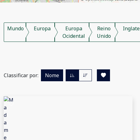
Mundo
Europa
Europa
Reino
Inglate
Ocidental
Unido
Classificar por:
Nome