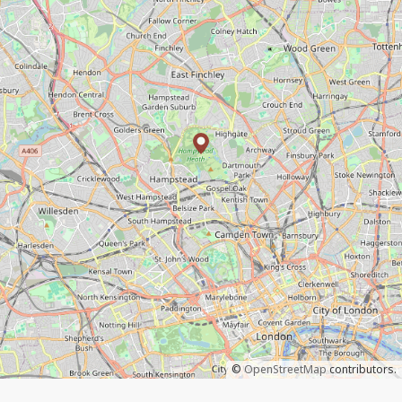
©
OpenStreetMap
contributors.