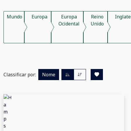
Mundo
Europa
Europa
Reino
Inglate
Ocidental
Unido
Classificar por:
Nome