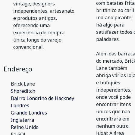
com batatas frita
vintage, designers
britânico ao caril
independentes, artesanato
indiano picante,
e produtos antigos,
há algo para
oferecendo uma
satisfazer todos 
experiência de compra
paladares.
única longe do varejo
convencional.
Além das barrac
do mercado, Bric
Endereço
Lane também
abriga várias loj
e butiques
Brick Lane
independentes,
Shoreditch
onde você pode
Bairro Londrino de Hackney
encontrar itens
Londres
únicos que não
Grande Londres
encontrará em
Inglaterra
nenhum outro
Reino Unido
lugar. A área
E1 6QL