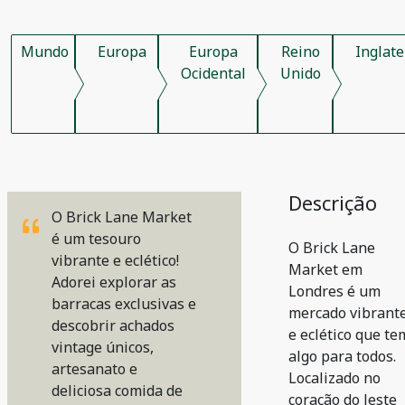
Mundo
Europa
Europa
Reino
Inglate
Ocidental
Unido
Descrição
O Brick Lane Market
é um tesouro
O Brick Lane
vibrante e eclético!
Market em
Adorei explorar as
Londres é um
barracas exclusivas e
mercado vibrant
descobrir achados
e eclético que te
vintage únicos,
algo para todos.
artesanato e
Localizado no
deliciosa comida de
coração do leste