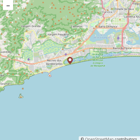
–
©
OpenStreetMap
contributors.