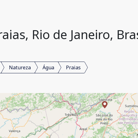
raias, Rio de Janeiro, Bras
Natureza
Água
Praias