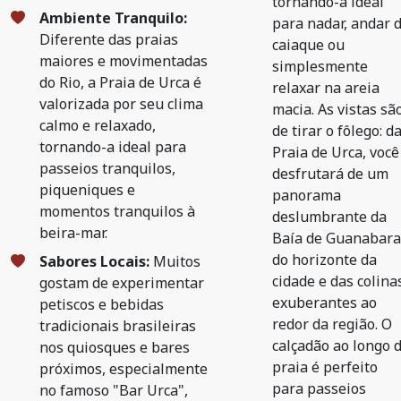
tornando-a ideal
Ambiente Tranquilo:
para nadar, andar 
Diferente das praias
caiaque ou
maiores e movimentadas
simplesmente
do Rio, a Praia de Urca é
relaxar na areia
valorizada por seu clima
macia. As vistas sã
calmo e relaxado,
de tirar o fôlego: d
tornando-a ideal para
Praia de Urca, você
passeios tranquilos,
desfrutará de um
piqueniques e
panorama
momentos tranquilos à
deslumbrante da
beira-mar.
Baía de Guanabara
do horizonte da
Sabores Locais:
Muitos
cidade e das colina
gostam de experimentar
exuberantes ao
petiscos e bebidas
redor da região. O
tradicionais brasileiras
calçadão ao longo 
nos quiosques e bares
praia é perfeito
próximos, especialmente
para passeios
no famoso "Bar Urca",