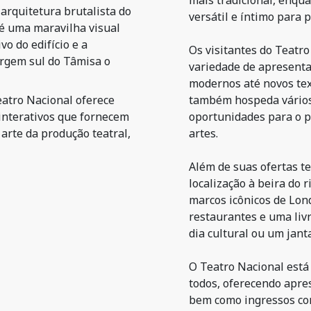
mais tradicional, enqu
arquitetura brutalista do
versátil e íntimo para
 é uma maravilha visual
vo do edifício e a
Os visitantes do Teatr
argem sul do Tâmisa o
variedade de apresenta
modernos até novos text
atro Nacional oferece
também hospeda vários
interativos que fornecem
oportunidades para o 
 arte da produção teatral,
artes.
Além de suas ofertas t
localização à beira do 
marcos icônicos de Lon
restaurantes e uma liv
dia cultural ou um jant
O Teatro Nacional está
todos, oferecendo apre
bem como ingressos co