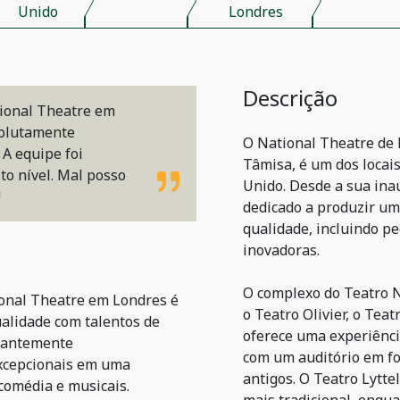
Unido
Londres
Descrição
tional Theatre em
solutamente
O National Theatre de 
 A equipe foi
Tâmisa, é um dos locai
to nível. Mal posso
Unido. Desde a sua ina
!
dedicado a produzir um
qualidade, incluindo pe
inovadoras.
O complexo do Teatro Na
ional Theatre em Londres é
o Teatro Olivier, o Tea
ualidade com talentos de
oferece uma experiência
stantemente
com um auditório em fo
xcepcionais em uma
antigos. O Teatro Lytte
comédia e musicais.