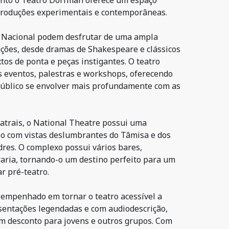
anto o Teatro Dorfman oferece um espaço
 produções experimentais e contemporâneas.
o Nacional podem desfrutar de uma ampla
ções, desde dramas de Shakespeare e clássicos
os de ponta e peças instigantes. O teatro
 eventos, palestras e workshops, oferecendo
público se envolver mais profundamente com as
eatrais, o National Theatre possui uma
rio com vistas deslumbrantes do Tâmisa e dos
dres. O complexo possui vários bares,
raria, tornando-o um destino perfeito para um
ar pré-teatro.
 empenhado em tornar o teatro acessível a
sentações legendadas e com audiodescrição,
m desconto para jovens e outros grupos. Com