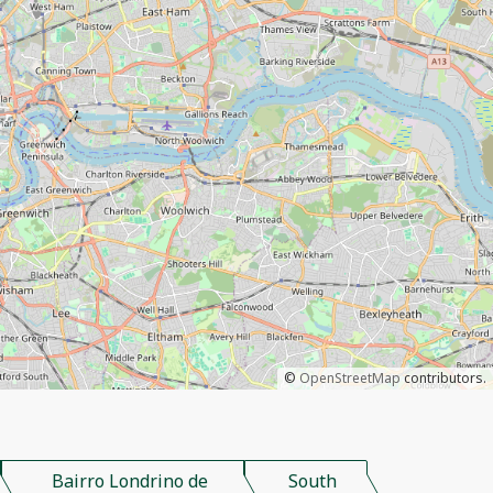
©
OpenStreetMap
contributors.
Bairro Londrino de
South