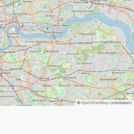
©
OpenStreetMap
contributors.