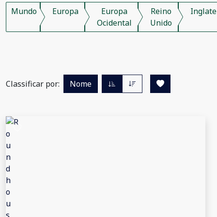
Mundo
Europa
Europa
Reino
Inglate
Ocidental
Unido
Classificar por:
Nome