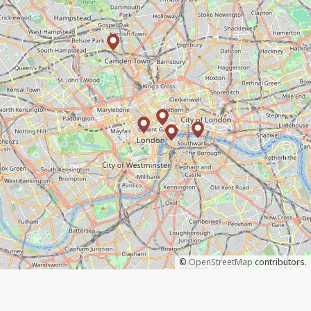
©
OpenStreetMap
contributors.