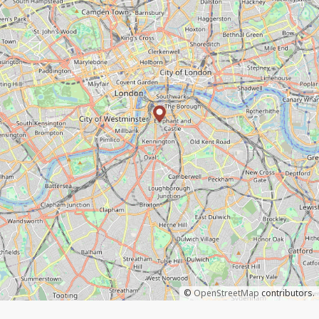
©
OpenStreetMap
contributors.