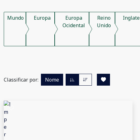
Mundo
Europa
Europa
Reino
Inglate
Ocidental
Unido
Classificar por:
Nome