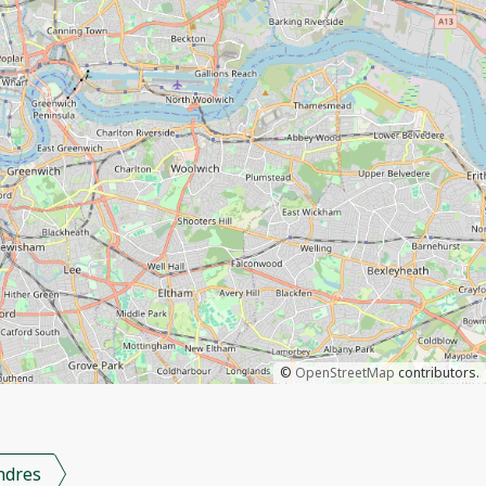
©
OpenStreetMap
contributors.
ndres