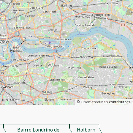
©
OpenStreetMap
contributors.
Bairro Londrino de
Holborn