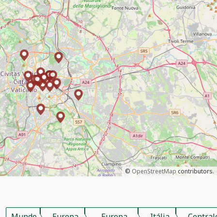
©
OpenStreetMap
contributors.
Mundo
Europa
Europa
Itália
Central