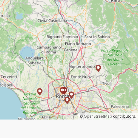
©
OpenStreetMap
contributors.