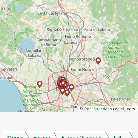
©
OpenStreetMap
contributors.
Mundo
Europa
Europa Ocidental
Itália