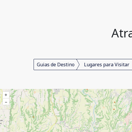
Atr
Guias de Destino
Lugares para Visitar
+
–