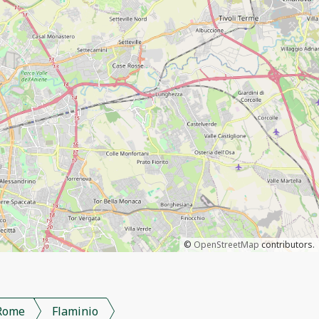
©
OpenStreetMap
contributors.
Rome
Flaminio