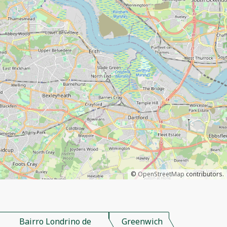
©
OpenStreetMap
contributors.
Bairro Londrino de
Greenwich