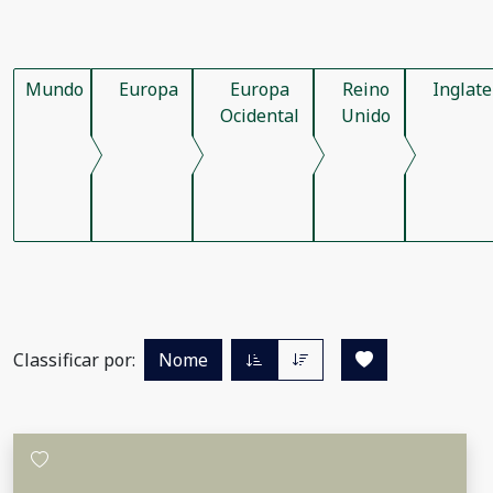
Mundo
Europa
Europa
Reino
Inglate
Ocidental
Unido
Classificar por:
Nome