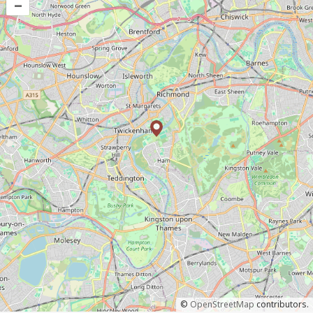
–
©
OpenStreetMap
contributors.