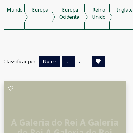
Mundo
Europa
Europa
Reino
Inglate
Ocidental
Unido
Classificar por:
Nome
A Galeria do Rei A Galeria
do Rei A Galeria do Rei