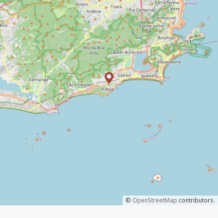
©
OpenStreetMap
contributors.