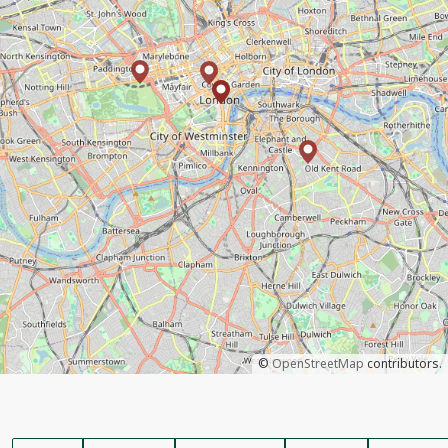
©
OpenStreetMap
contributors.