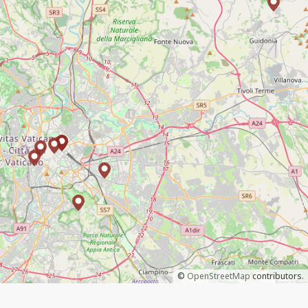
©
OpenStreetMap
contributors.