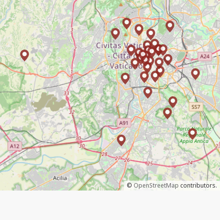
©
OpenStreetMap
contributors.