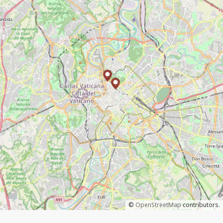
©
OpenStreetMap
contributors.