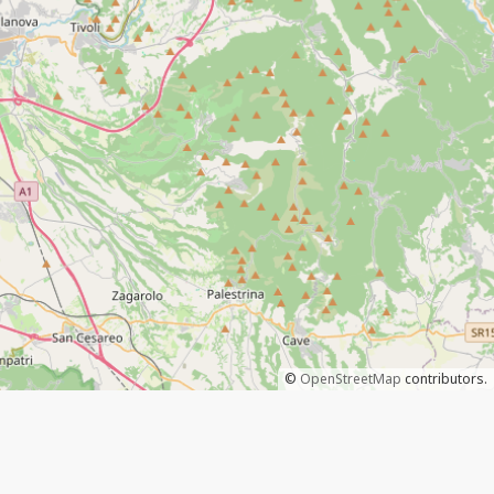
©
OpenStreetMap
contributors.