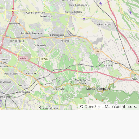
©
OpenStreetMap
contributors.