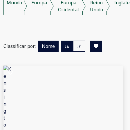
Mundo
Europa
Europa
Reino
Inglate
Ocidental
Unido
Classificar por:
Nome