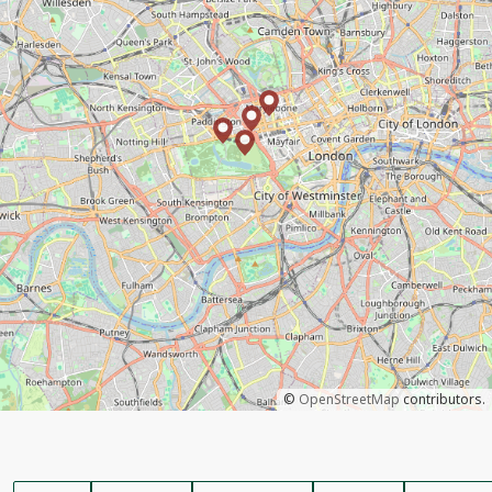
©
OpenStreetMap
contributors.