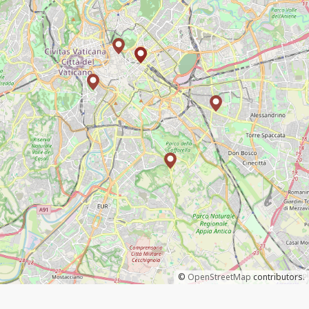
©
OpenStreetMap
contributors.