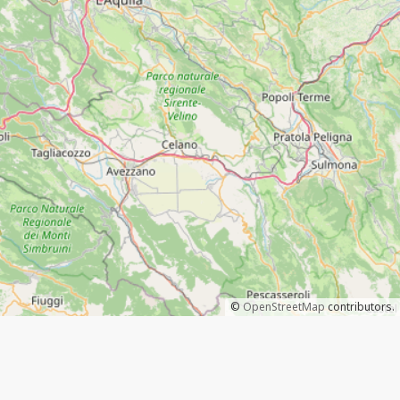
©
OpenStreetMap
contributors.