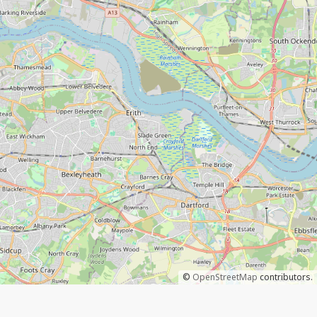
©
OpenStreetMap
contributors.