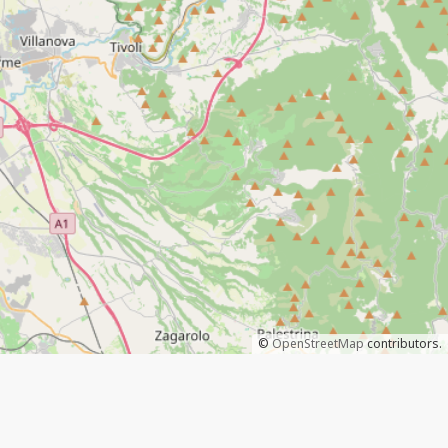
©
OpenStreetMap
contributors.