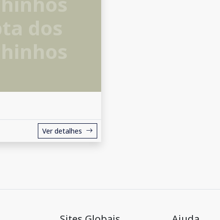
chinhos
ta dos
chinhos
Ver detalhes
Sites Globais
Ajuda