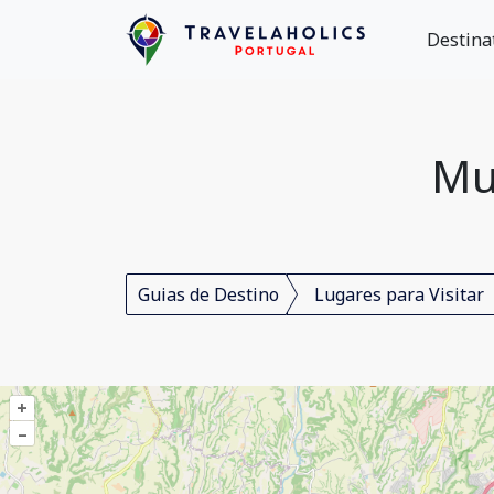
Destina
Mus
Guias de Destino
Lugares para Visitar
+
–