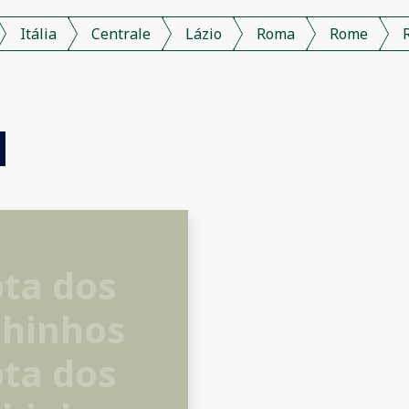
Itália
Centrale
Lázio
Roma
Rome
ta dos
chinhos
ta dos