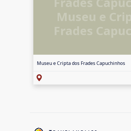
Frades Capu
Museu e Crip
Frades Capu
Museu e Cripta dos Frades Capuchinhos