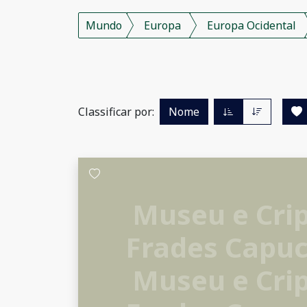
Mundo
Europa
Europa Ocidental
Classificar por:
Nome
Museu e Crip
Frades Capu
Museu e Crip