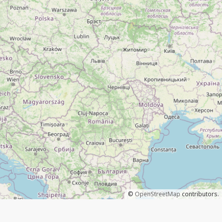
©
OpenStreetMap
contributors.