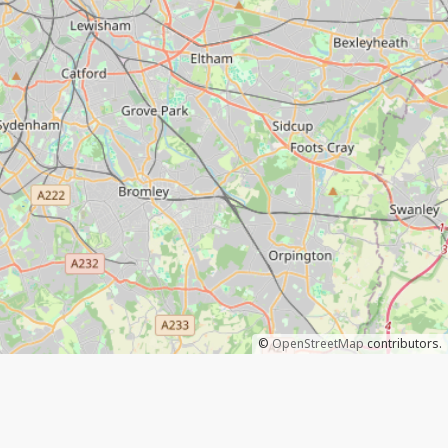
©
OpenStreetMap
contributors.