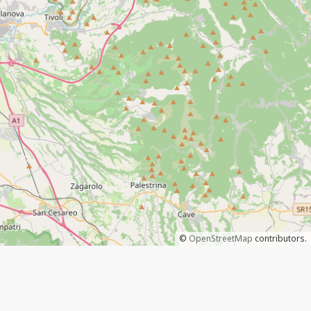
©
OpenStreetMap
contributors.