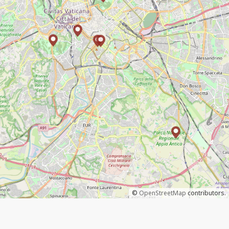
©
OpenStreetMap
contributors.