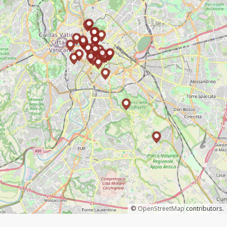
©
OpenStreetMap
contributors.