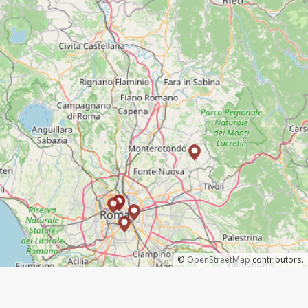
©
OpenStreetMap
contributors.