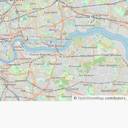
©
OpenStreetMap
contributors.