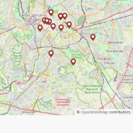
©
OpenStreetMap
contributors.