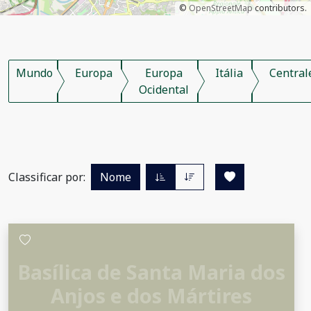
©
OpenStreetMap
contributors.
Mundo
Europa
Europa
Itália
Central
Ocidental
Classificar por:
Nome
Basílica de Santa Maria dos
Anjos e dos Mártires